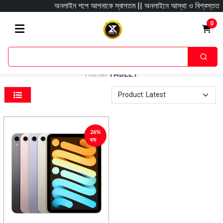
অনলাইন শপে আপনাকে স্বাগতম || অনলাইনে আস্থা ও বিশ্বস্ততার সাথে স
0
Home
TABLET
/
26%
ছাড়