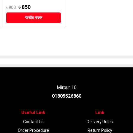
৳ 850
৳ 900
অর্ডার করুন
Mirpur 10
01805526860
Useful Link
Link
Contact Us
Delivery Rules
Order Procedure
Return Policy