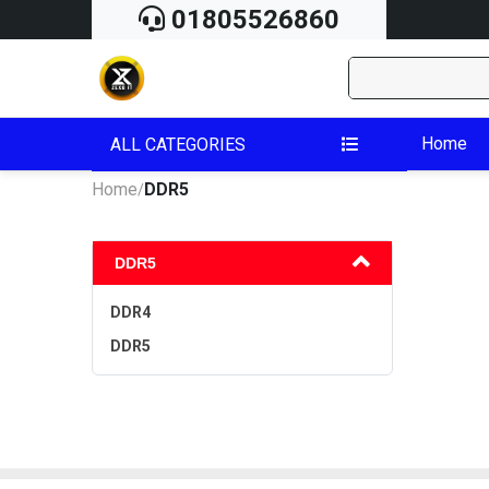
01805526860
Home
ALL CATEGORIES
Home
DDR5
/
DDR5
DDR4
DDR5