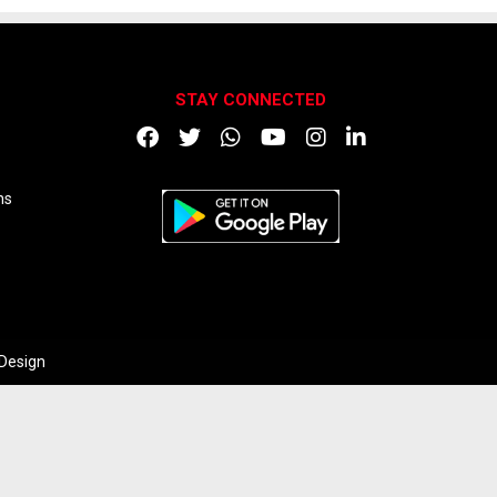
STAY CONNECTED
DOWNLOAD APP
ns
 Design