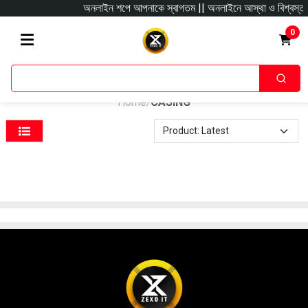
অনলাইন শপে আপনাকে স্বাগতম || অনলাইনে আস্থা ও বিশ্বস্ততার সাথ
0
Home
CASING
/