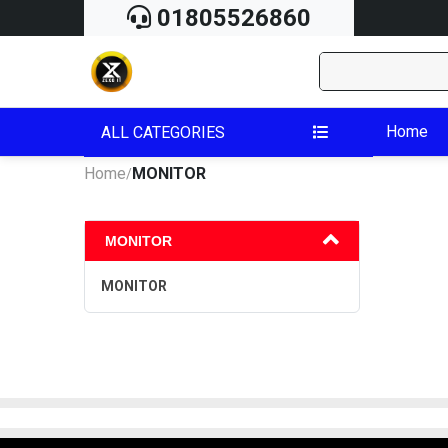
01805526860
Home
ALL CATEGORIES
Home
MONITOR
/
MONITOR
MONITOR