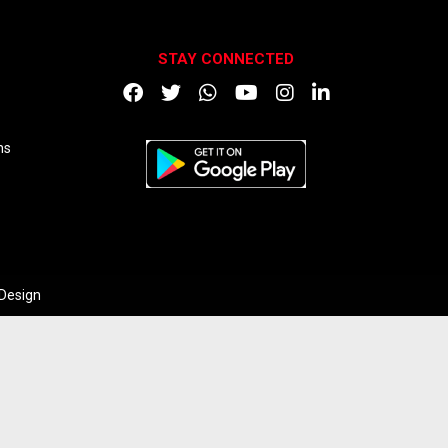
STAY CONNECTED
DOWNLOAD APP
ns
 Design