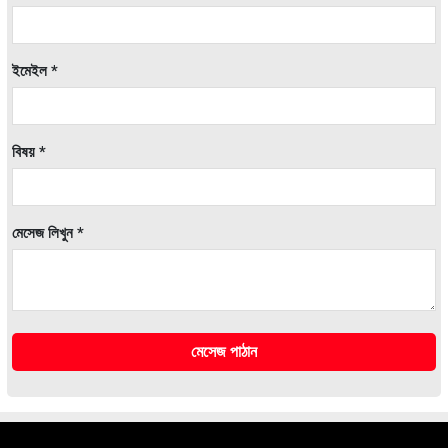
ইমেইল *
বিষয় *
মেসেজ লিখুন *
মেসেজ পাঠান