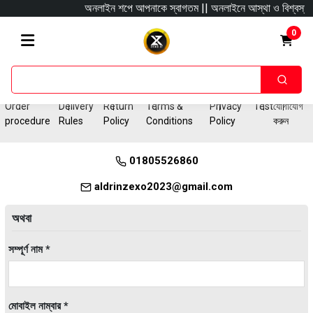
অনলাইন শপে আপনাকে স্বাগতম || অনলাইনে আস্থা ও বিশ্বস্ততার সাথে
0
Order
Delivery
Return
Terms &
Privacy
Test
যোগাযোগ
procedure
Rules
Policy
Conditions
Policy
করুন
01805526860
aldrinzexo2023@gmail.com
অথবা
সম্পূর্ণ নাম *
মোবাইল নাম্বার *