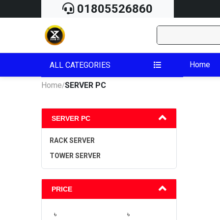
01805526860
Home
ALL CATEGORIES
Home
SERVER PC
/
SERVER PC
RACK SERVER
TOWER SERVER
PRICE
৳
৳